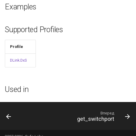
и
Examples
я
п
Supported Profiles
о
Profile
и
с
DLink.DxS
к
а
Used in
Вперед
get_switchport