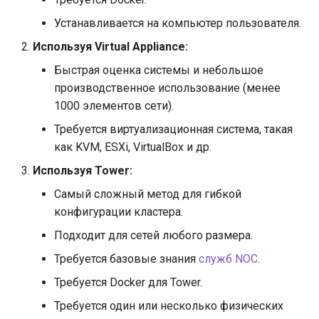
и
Устанавливается на компьютер пользователя.
я
Используя Virtual Appliance:
п
Быстрая оценка системы и небольшое
о
производственное использование (менее
1000 элементов сети).
и
Требуется виртуализационная система, такая
с
как KVM, ESXi, VirtualBox и др.
к
Используя Tower:
а
Самый сложный метод для гибкой
конфигурации кластера.
Подходит для сетей любого размера.
Требуется базовые знания
служб NOC
.
Требуется Docker для Tower.
Требуется один или несколько физических