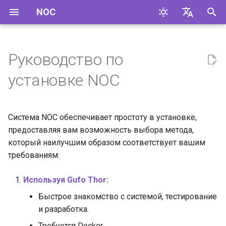
NOC
И
English
н
Русский
Руководство по
и
установке NOC
ц
и
Система NOC обеспечивает простоту в установке,
а
предоставляя вам возможность выбора метода,
который наилучшим образом соответствует вашим
л
требованиям:
и
з
Используя Gufo Thor:
Быстрое знакомство с системой, тестирование
а
и разработка.
ц
Требуется Docker.