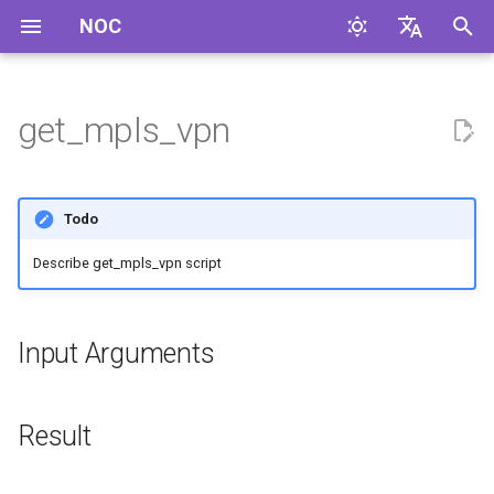
NOC
И
English
н
Русский
get_mpls_vpn
Input Arguments
и
ц
Result
Todo
и
Examples
Describe get_mpls_vpn script
а
Supported Profiles
л
Input Arguments
и
Used in
з
Result
а
ц