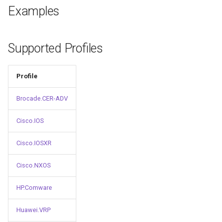
и
Examples
я
п
Supported Profiles
о
Profile
и
с
Brocade.CER-ADV
к
Cisco.IOS
а
Cisco.IOSXR
Cisco.NXOS
HP.Comware
Huawei.VRP