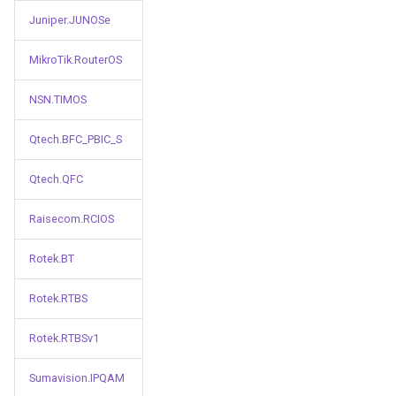
Juniper.JUNOSe
MikroTik.RouterOS
NSN.TIMOS
Qtech.BFC_PBIC_S
Qtech.QFC
Raisecom.RCIOS
Rotek.BT
Rotek.RTBS
Rotek.RTBSv1
Sumavision.IPQAM