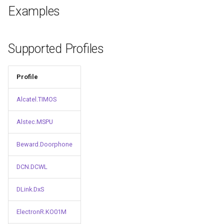
и
Examples
я
п
Supported Profiles
о
Profile
и
с
Alcatel.TIMOS
к
Alstec.MSPU
а
Beward.Doorphone
DCN.DCWL
DLink.DxS
ElectronR.KO01M