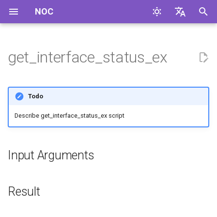
NOC
И
English
н
Русский
get_interface_status_ex
Input Arguments
и
ц
Result
Todo
и
Examples
Describe get_interface_status_ex script
а
Supported Profiles
л
Input Arguments
и
Used in
з
Result
а
ц