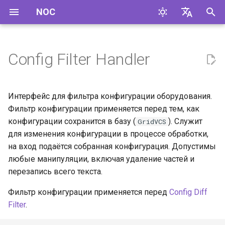
NOC
И
English
н
Русский
Config Filter Handler
Примеры
и
ц
Удаление пароля
Интерфейс для фильтра конфигурации оборудования.
и
Фильтр конфигурации применяется перед тем, как
конфигурации сохранится в базу (
). Служит
GridVCS
а
для изменения конфигурации в процессе обработки,
л
на вход подаётся собранная конфигурация. Допустимы
любые манипуляции, включая удаление частей и
и
перезапись всего текста.
з
Фильтр конфигурации применяется перед
Config Diff
а
Filter
.
ц