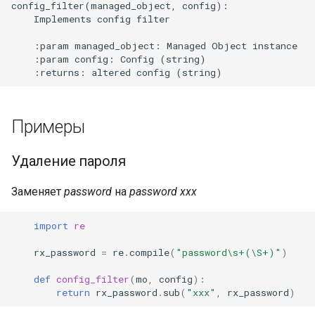
config_filter(managed_object, config):

и
    Implements config filter

я
    :param managed_object: Managed Object instance

    :param config: Config (string)

п
о
и
Примеры
с
Удаление пароля
к
а
Заменяет
password
на
password xxx
import
re
rx_password
=
re
.
compile
(
"password\s+(\S+)"
)
def
config_filter
(
mo
,
config
):
return
rx_password
.
sub
(
"xxx"
,
rx_password
)