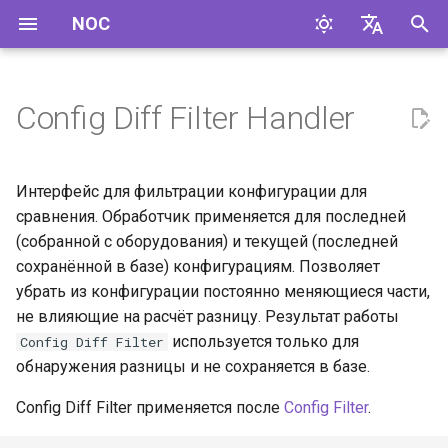
NOC
И
English
н
Русский
Config Diff Filter Handler
Примеры
и
ц
Скрыть сохранённое
Интерфейс для фильтрации конфигурации для
время
и
сравнения. Обработчик применяется для последней
(собранной с оборудования) и текущей (последней
а
сохранённой в базе) конфигурациям. Позволяет
л
убрать из конфигурации постоянно меняющиеся части,
не влияющие на расчёт разницу. Результат работы
и
используется только для
Config Diff Filter
з
обнаружения разницы и не сохраняется в базе.
а
Config Diff Filter применяется после
Config Filter
.
ц