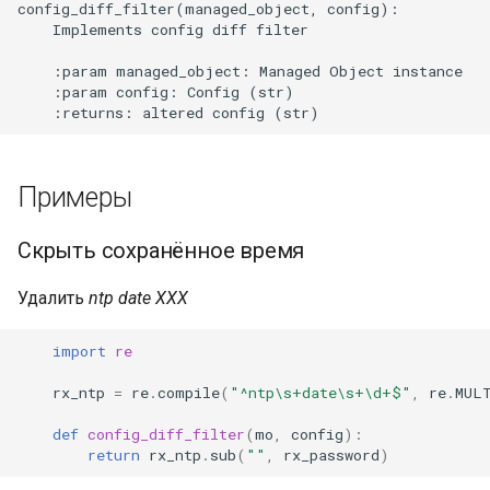
config_diff_filter(managed_object, config):

и
    Implements config diff filter

я
    :param managed_object: Managed Object instance

    :param config: Config (str)

п
о
и
Примеры
с
Скрыть сохранённое время
к
а
Удалить
ntp date XXX
import
re
rx_ntp
=
re
.
compile
(
"^ntp\s+date\s+\d+$"
,
re
.
MUL
def
config_diff_filter
(
mo
,
config
):
return
rx_ntp
.
sub
(
""
,
rx_password
)