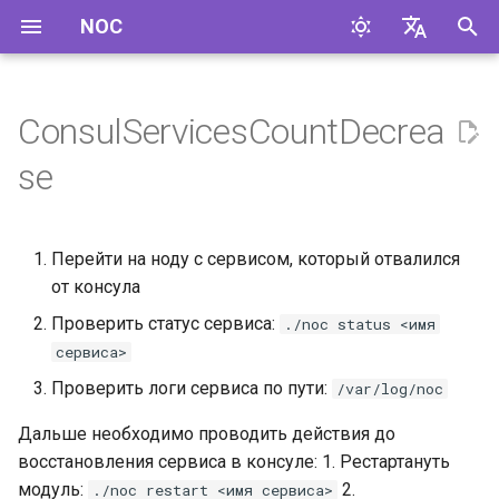
NOC
И
English
н
Русский
ConsulServicesCountDecrea
и
se
ц
и
Перейти на ноду с сервисом, который отвалился
а
от консула
л
Проверить статус сервиса:
./noc status <имя
сервиса>
и
Проверить логи сервиса по пути:
/var/log/noc
з
Дальше необходимо проводить действия до
а
восстановления сервиса в консуле: 1. Рестартануть
ц
модуль:
2.
./noc restart <имя сервиса>