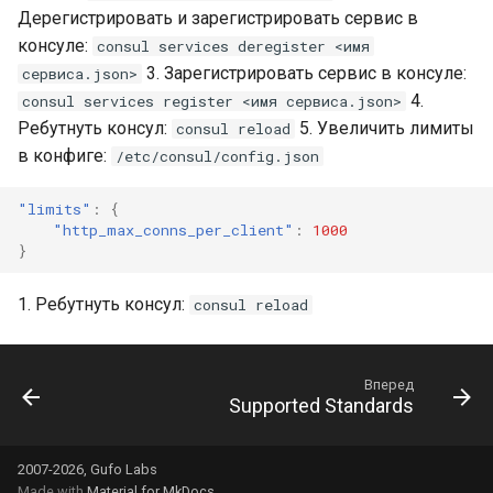
и
Дерегистрировать и зарегистрировать сервис в
консуле:
consul services deregister <имя
я
3. Зарегистрировать сервис в консуле:
сервиса.json>
п
4.
consul services register <имя сервиса.json>
Ребутнуть консул:
5. Увеличить лимиты
consul reload
о
в конфиге:
/etc/consul/config.json
и
"limits"
:
{
с
"http_max_conns_per_client"
:
1000
}
к
а
1. Ребутнуть консул:
consul reload
Вперед
Supported Standards
2007-2026, Gufo Labs
Made with
Material for MkDocs