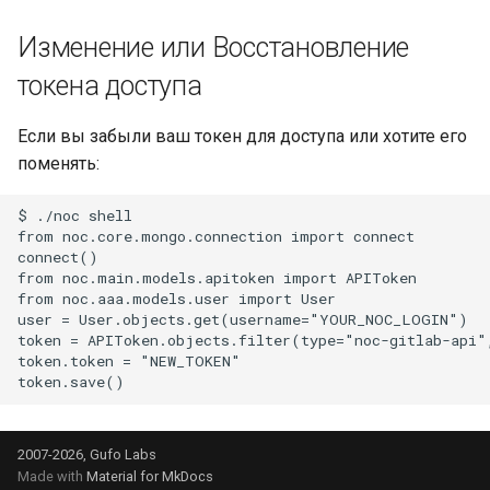
Изменение или Восстановление
токена доступа
Если вы забыли ваш токен для доступа или хотите его
поменять:
$ ./noc shell

from noc.core.mongo.connection import connect

connect()

from noc.main.models.apitoken import APIToken

from noc.aaa.models.user import User

user = User.objects.get(username="YOUR_NOC_LOGIN")

token = APIToken.objects.filter(type="noc-gitlab-api",
token.token = "NEW_TOKEN"

2007-2026, Gufo Labs
Made with
Material for MkDocs