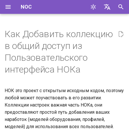
NOC
И
English
н
Русский
Как Добавить коллекцию
и
в общий доступ из
ц
Пользовательского
и
интерфейса НОКа
а
л
НОК это проект с открытым исходным кодом, поэтому
и
любой может поучаствовать в его развитии.
з
Коллекции настроек важная часть НОКа, они
предоставляют простой путь добавления ваших
а
наработок (моделей оборудования, профилей,
ц
моделей) для использования всех пользователей.