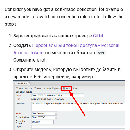
и
Consider you have got a self-made collection, for example
я
a new model of switch or connection rule or etc. Follow the
steps:
п
о
Зарегистрировать в нашем трекере
Gitlab
Создать
Персональный токен доступа - Personal
и
Access Token
с отмеченной областью
.
api
с
Сохраните его!
к
Откройте модель, которую вы хотите добавить в
проект в Веб-интерфейсе, например:
а