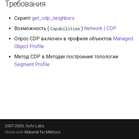
Требования
и
я
Скрипт
get_cdp_neighbors
п
Возможность (
)
Network | CDP
Capabilities
о
Опрос CDP включён в профиле объектов
Managed
Object Profile
и
Метод CDP в
Методах построения топологии
с
Segment Profile
к
а
2007-2026, Gufo Labs
Made with
Material for MkDocs