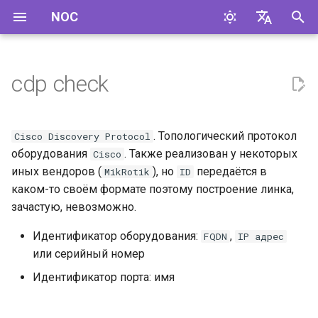
NOC
И
English
н
Русский
cdp check
и
ц
. Топологический протокол
Cisco Discovery Protocol
и
оборудования
. Также реализован у некоторых
Cisco
иных вендоров (
), но
передаётся в
MikRotik
ID
а
каком-то своём формате поэтому построение линка,
л
зачастую, невозможно.
и
Идентификатор оборудования:
,
FQDN
IP адрес
з
или серийный номер
Идентификатор порта: имя
а
ц