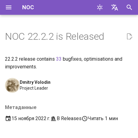
NOC
И
English
н
Русский
NOC 22.2.2 is Released
и
ц
22.2.2 release contains
33
bugfixes, optimisations and
и
improvements.
а
Dmitry Volodin
л
Project Leader
и
Метаданные
з
15 ноября 2022 г.
В
Releases
Читать 1 мин
а
ц