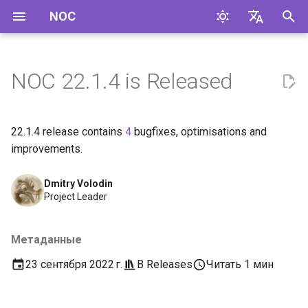
NOC
И
English
н
Русский
NOC 22.1.4 is Released
и
ц
22.1.4 release contains
4
bugfixes, optimisations and
и
improvements.
а
Dmitry Volodin
л
Project Leader
и
Метаданные
з
23 сентября 2022 г.
В
Releases
Читать 1 мин
а
ц