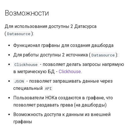
и
Возможности
я
п
Для использования доступны 2 Датасурса
(
):
Datasource
о
Функционал графаны для создания дашборда
и
Для работы доступны 2 источника (
):
Datasource
с
- позволяет делать запросы напрямую
Clickhouse
к
в метрическую БД -
Clickhouse
.
а
- позволяет запрашивать данные через
JSON
специальный
API
Пользователи НОКа создаются в графане, что
позволяет раздавать права (на дашборды)
Возможность доступа к данным из внешней
графаны