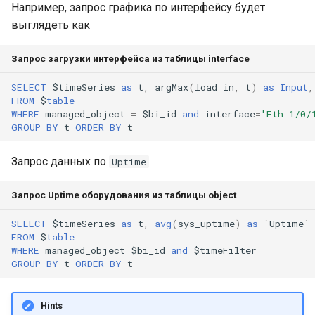
Например, запрос графика по интерфейсу будет
выглядеть как
Запрос загрузки интерфейса из таблицы interface
SELECT
$
timeSeries
as
t
,
argMax
(
load_in
,
t
)
as
Input
,
FROM
$
table
WHERE
managed_object
=
$
bi_id
and
interface
=
'Eth 1/0/
GROUP
BY
t
ORDER
BY
t
Запрос данных по
Uptime
Запрос Uptime оборудования из таблицы object
SELECT
$
timeSeries
as
t
,
avg
(
sys_uptime
)
as
`
Uptime
`
FROM
$
table
WHERE
managed_object
=
$
bi_id
and
$
timeFilter
GROUP
BY
t
ORDER
BY
t
Hints