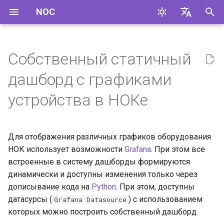
NOC
И
English
н
Русский
Собственный статичный
Возможности
и
дашборд с графиками
ц
Создание дашборда
устройства в НОКе
и
Clickhouse Datasource
а
Для отображения различных графиков оборудования
JSON Datasource
л
НОК использует возможности
Grafana
. При этом все
и
встроенные в систему дашборды формируются
Добавление переменных
динамически и доступны изменения только через
з
дописывание кода на
Python
. При этом, доступны
а
датасурсы (
) с использованием
Grafana Datasource
которых можно построить собственный дашборд.
ц