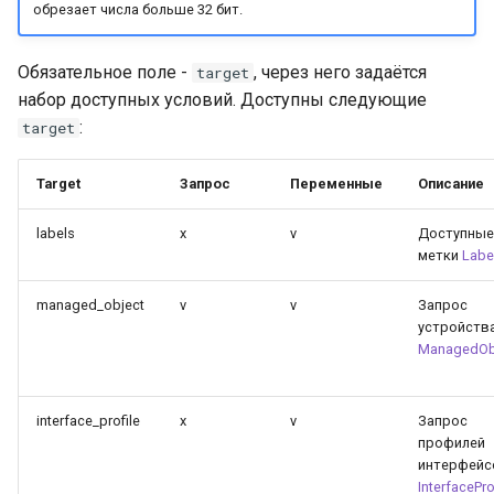
обрезает числа больше 32 бит.
Обязательное поле -
, через него задаётся
target
набор доступных условий. Доступны следующие
:
target
Target
Запрос
Переменные
Описание
labels
x
v
Доступные
метки
Labe
managed_object
v
v
Запрос
устройств
ManagedOb
interface_profile
x
v
Запрос
профилей
интерфейс
InterfacePro