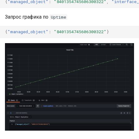
{
"managed_object"
:
"8401354745606300322"
,
"interface
Запрос графика по
Uptime
{
"managed_object"
:
"8401354745606300322"
}